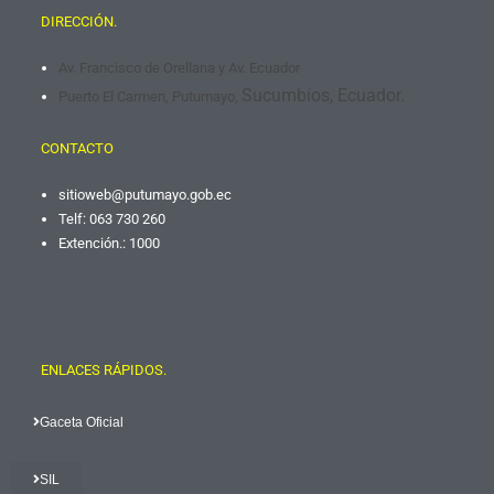
DIRECCIÓN.
Av. Francisco de Orellana y Av. Ecuador
Sucumbíos, Ecuador.
Puerto El Carmen, Putumayo,
CONTACTO
sitioweb@putumayo.gob.
ec
Telf: 063 730 260
Extención.: 1000
ENLACES RÁPIDOS.
Gaceta Oficial
SIL