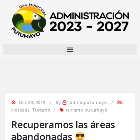
Oct 29, 2019
By
adminputumayo
Noticias
,
Turismo
turismo putumayo
Recuperamos las áreas
abandonadas