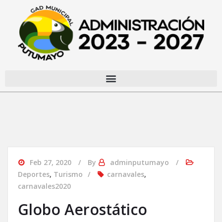
Feb 27, 2020
By
adminputumayo
Deportes
,
Turismo
carnavales
,
carnavales2020
Globo Aerostático