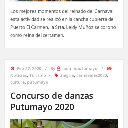
Los mejores momentos del reinado del Carnaval,
esta actividad se realizó en la cancha cubierta de
Puerto El Carmen, la Srta. Leidy Muñoz se coronó
como reina del certamen.
Feb 27, 2020
By
adminputumayo
Noticias
,
Turismo
alegria
,
carnavales2020
,
cultura
,
putumayo
Concurso de danzas
Putumayo 2020