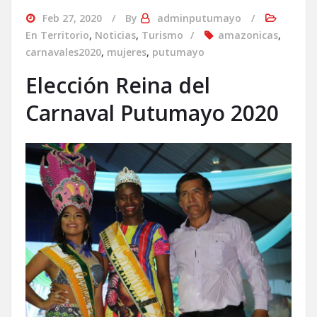
Feb 27, 2020
By
adminputumayo
En Territorio
,
Noticias
,
Turismo
amazonicas
,
carnavales2020
,
mujeres
,
putumayo
Elección Reina del
Carnaval Putumayo 2020