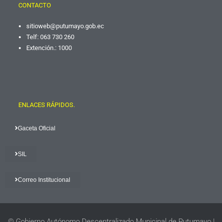
CONTACTO
sitioweb@putumayo.gob.
ec
Telf: 063 730 260
Extención.: 1000
ENLACES RÁPIDOS.
Gaceta Oficial
SIL
Correo Institucional
© Gobierno Autónomo Descentralizado Municipal de Putumayo |