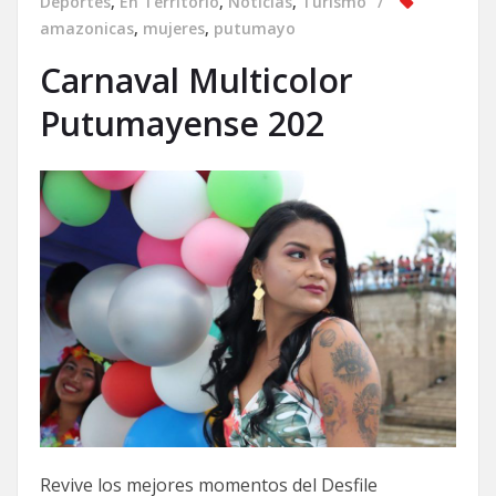
Deportes
,
En Territorio
,
Noticias
,
Turismo
amazonicas
,
mujeres
,
putumayo
Carnaval Multicolor
Putumayense 202
Revive los mejores momentos del Desfile