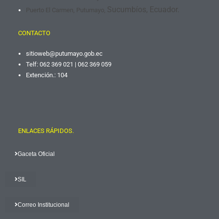
Sucumbíos, Ecuador.
Puerto El Carmen, Putumayo,
CONTACTO
sitioweb@putumayo.gob.
ec
Telf: 062 369 021 | 062 369 059
Extención.: 104
ENLACES RÁPIDOS.
Gaceta Oficial
SIL
Correo Institucional