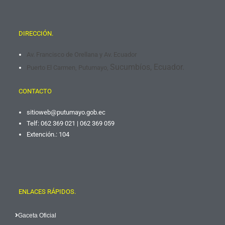
DIRECCIÓN.
Av. Francisco de Orellana y Av. Ecuador
Sucumbíos, Ecuador.
Puerto El Carmen, Putumayo,
CONTACTO
sitioweb@putumayo.gob.
ec
Telf: 062 369 021 | 062 369 059
Extención.: 104
ENLACES RÁPIDOS.
Gaceta Oficial