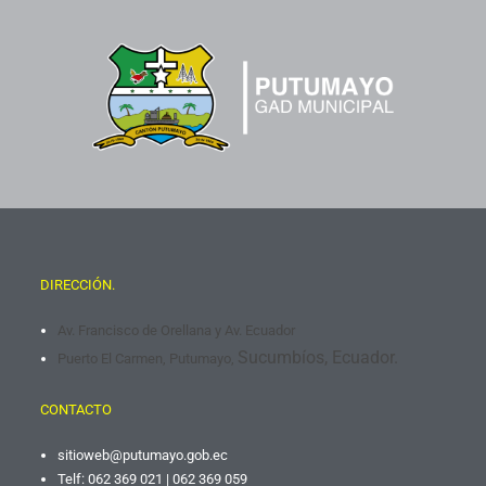
DIRECCIÓN.
Av. Francisco de Orellana y Av. Ecuador
Sucumbíos, Ecuador.
Puerto El Carmen, Putumayo,
CONTACTO
sitioweb@putumayo.gob.
ec
Telf: 062 369 021 | 062 369 059