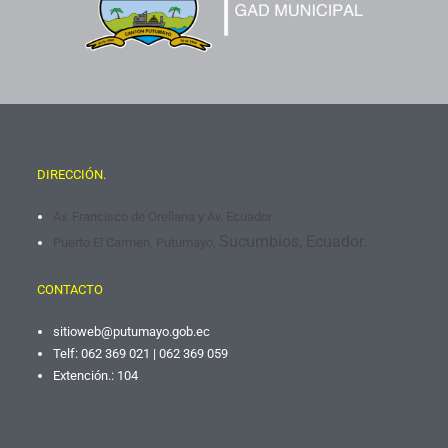
DIRECCIÓN.
Av. Francisco de Orellana y Av. Ecuador
Sucumbíos, Ecuador.
Puerto El Carmen, Putumayo,
CONTACTO
sitioweb@putumayo.gob.
ec
Telf: 062 369 021 | 062 369 059
Extención.: 104