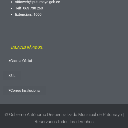
sitioweb@putumayo.gob.
ec
Telf: 063 730 260
Extención.: 1000
ENLACES RÁPIDOS.
Gaceta Oficial
SIL
Correo Institucional
© Gobierno Autónomo Descentralizado Municipal de Putumayo |
Reservados todos los derechos