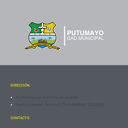
DIRECCIÓN.
Av. Francisco de Orellana y Av. Ecuador
Sucumbíos, Ecuador.
Puerto El Carmen, Putumayo,
CONTACTO