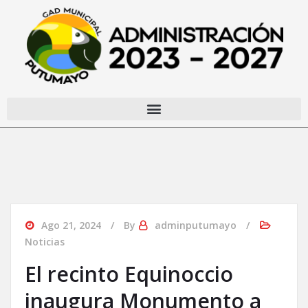
Ago 21, 2024
By
adminputumayo
Noticias
El recinto Equinoccio
inaugura Monumento a