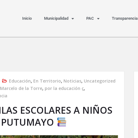
Inicio
Municipalidad
PAC
Transparencia
Educación
,
En Territorio
,
Noticias
,
Uncategorized
Marcelo de la Torre
,
por la educación ç
,
ncia
LAS ESCOLARES A NIÑOS
N PUTUMAYO