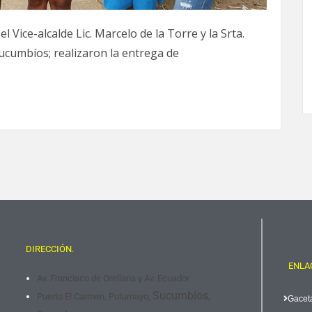
 Vice-alcalde Lic. Marcelo de la Torre y la Srta.
Sucumbíos; realizaron la entrega de
DIRECCIÓN.
ENLA
Av. Francisco de Orellana y Av. Ecuador
Sucumbíos,
Puerto El Carmen, Putumayo,
Gaceta