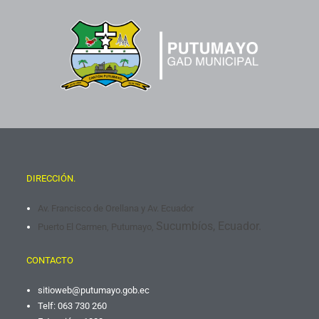
DIRECCIÓN.
Av. Francisco de Orellana y Av. Ecuador
Sucumbíos, Ecuador.
Puerto El Carmen, Putumayo,
CONTACTO
sitioweb@putumayo.gob.
ec
Telf: 063 730 260