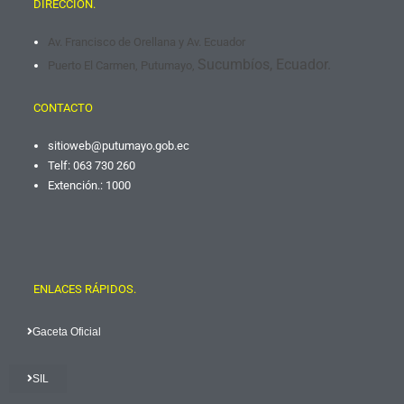
DIRECCIÓN.
Av. Francisco de Orellana y Av. Ecuador
Sucumbíos, Ecuador.
Puerto El Carmen, Putumayo,
CONTACTO
sitioweb@putumayo.gob.
ec
Telf: 063 730 260
Extención.: 1000
ENLACES RÁPIDOS.
Gaceta Oficial
SIL