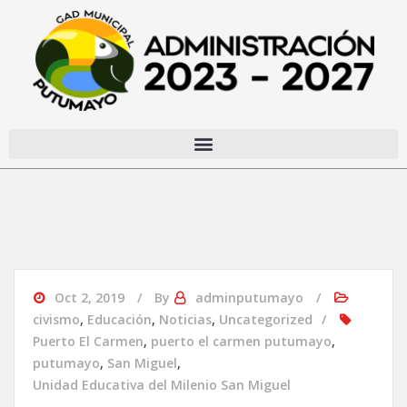
Oct 2, 2019
By
adminputumayo
civismo
,
Educación
,
Noticias
,
Uncategorized
Puerto El Carmen
,
puerto el carmen putumayo
,
putumayo
,
San Miguel
,
Unidad Educativa del Milenio San Miguel