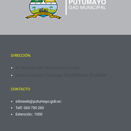
DIRECCIÓN.
Av. Francisco de Orellana y Av. Ecuador
Sucumbíos, Ecuador.
Puerto El Carmen, Putumayo,
CONTACTO
sitioweb@putumayo.gob.
ec
Telf: 063 730 260
Extención.: 1000