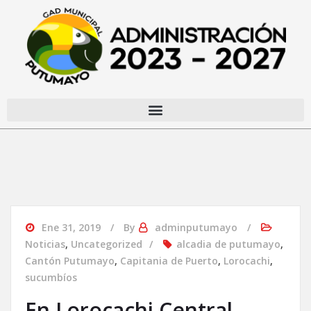
Ene 31, 2019
By
adminputumayo
Noticias
,
Uncategorized
alcadia de putumayo
,
Cantón Putumayo
,
Capitania de Puerto
,
Lorocachi
,
sucumbíos
En Lorocachi Central