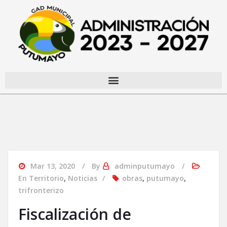
Mar 13, 2020
By
adminputumayo
En Territorio
,
Noticias
obras
,
putumayo
,
trifronterizo
Fiscalización de