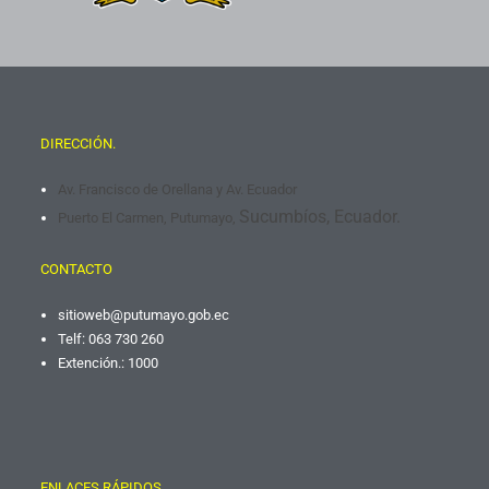
DIRECCIÓN.
Av. Francisco de Orellana y Av. Ecuador
Sucumbíos, Ecuador.
Puerto El Carmen, Putumayo,
CONTACTO
sitioweb@putumayo.gob.
ec
Telf: 063 730 260
Extención.: 1000
ENLACES RÁPIDOS.